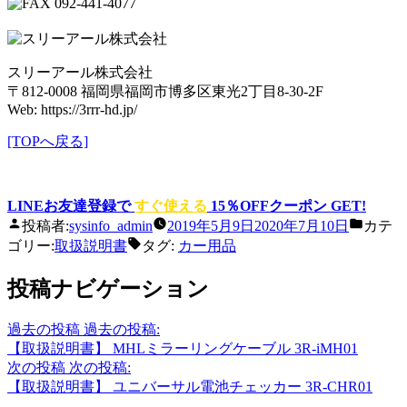
092-441-4077
スリーアール株式会社
〒812-0008 福岡県福岡市博多区東光2丁目8-30-2F
Web: https://3rrr-hd.jp/
[TOPへ戻る]
LINEお友達登録で
すぐ使える
15％OFFクーポン GET!
投稿者:
sysinfo_admin
2019年5月9日
2020年7月10日
カテ
ゴリー:
取扱説明書
タグ:
カー用品
投稿ナビゲーション
過去の投稿
過去の投稿:
【取扱説明書】 MHLミラーリングケーブル 3R-iMH01
次の投稿
次の投稿:
【取扱説明書】 ユニバーサル電池チェッカー 3R-CHR01