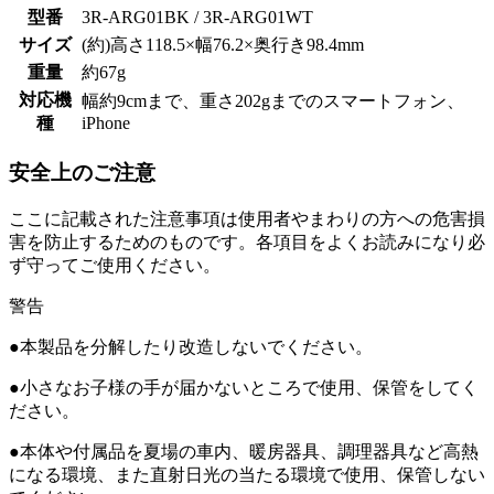
型番
3R-ARG01BK / 3R-ARG01WT
サイズ
(約)高さ118.5×幅76.2×奥行き98.4mm
重量
約67g
対応機
幅約9cmまで、重さ202gまでのスマートフォン、
種
iPhone
安全上のご注意
ここに記載された注意事項は使用者やまわりの方への危害損
害を防止するためのものです。各項目をよくお読みになり必
ず守ってご使用ください。
警告
●本製品を分解したり改造しないでください。
●小さなお子様の手が届かないところで使用、保管をしてく
ださい。
●本体や付属品を夏場の車内、暖房器具、調理器具など高熱
になる環境、また直射日光の当たる環境で使用、保管しない